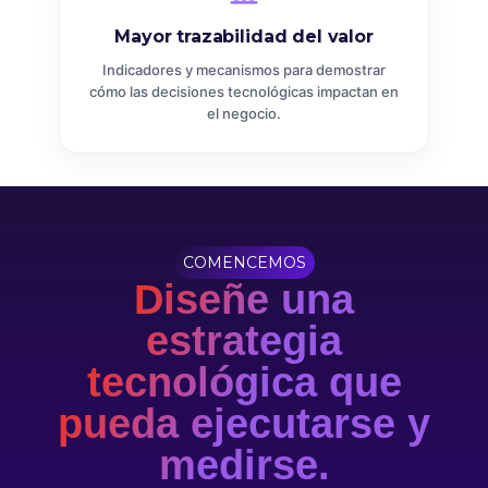
Mayor trazabilidad del valor
Indicadores y mecanismos para demostrar
cómo las decisiones tecnológicas impactan en
el negocio.
COMENCEMOS
Diseñe una
estrategia
tecnológica que
pueda ejecutarse y
medirse.