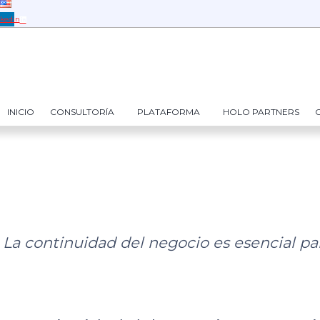
Saltar
kedin
al
contenido
INICIO
CONSULTORÍA
PLATAFORMA
HOLO PARTNERS
La continuidad del negocio es esencial par