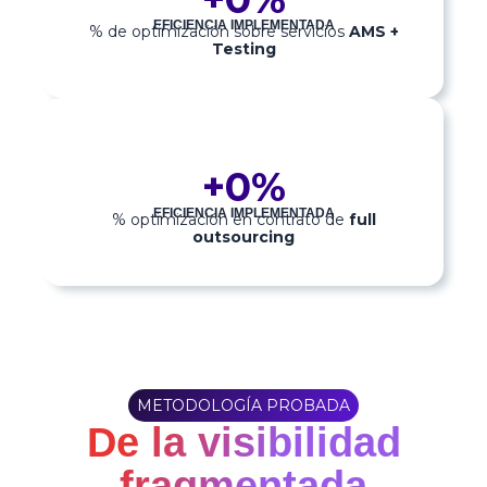
EFICIENCIA IMPLEMENTADA
% de optimización sobre servicios
AMS +
Testing
+
0
%
EFICIENCIA IMPLEMENTADA
% optimización en contrato de
full
outsourcing
METODOLOGÍA PROBADA
De la visibilidad
fragmentada