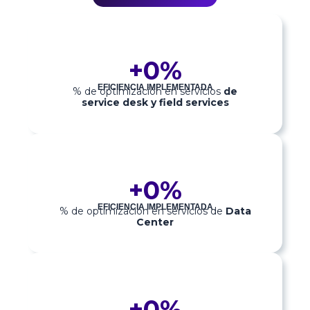
+
0
%
EFICIENCIA IMPLEMENTADA
% de optimización en servicios
de
service desk y field services
+
0
%
EFICIENCIA IMPLEMENTADA
% de optimización en servicios de
Data
Center
+
0
%