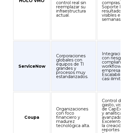
HOLO VMO
control real sin
compras.
reemplazar su
Soporte local y
infraestructura
resultados
actual.
visibles en
semanas.
Integración tot
Corporaciones
con riesgo,
globales con
compliance y
equipos de TI
ServiceNow
workflow
grandes y
empresarial.
procesos muy
Escalabilidad
estandarizados.
casi ilimitada.
Control del
gasto, visibilid
Organizaciones
de CapEx/OpE
con foco
y analítica
Coupa
financiero y
avanzada.
madurez
Excelente para
tecnológica alta.
la creación de
reportes